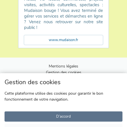
visites, activités culturelles, spectacles :
Mudaison bouge ! Vous avez terminé de
gérer vos services et démarches en ligne
? Venez nous retrouver sur notre site
public !
www.mudaison.fr
Mentions légales
Gestion des cookies
Gestion des cookies
Gestion des cookies
Cette plateforme utilise des cookies pour garantir le bon
Cette plateforme utilise des cookies pour garantir le bon
fonctionnement de votre navigation.
fonctionnement de votre navigation.
D’accord
D’accord